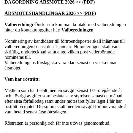
DAGORDNING ÅRSMÖTE 2026 >> (PDF)
ÅRSMÖTESHANDLINGAR 2026 >> (PDF)
Valberedning:
Önskar du komma i kontakt med valberedningen
hittar du kontaktuppgifter här:
Valberedningen
Nominering av kandidater till förtroendeposter skall inlämnas till
valberedningen senast den 1 januari. Nomineringen skall vara
skriftlig, undertecknad samt ange vilken post vederbörande
nomineras till.
Valberedningens förslag ska vara klart senast en vecka innan
årsmötet.
Vem har rösträtt:
Medlem som har betalt medlemsavgift senast 1/7 föregående år
och i övrigt avgifter som beslutats av styrelsen senast en månad
efter sista förfallodag samt under mötesåret fyller lägst 14år har
rösträtt på mötet. Dessutom skall medlemsavgift förinnevarande år
vara betald senast årsmötesdagen.
Rösträtten är personlig och får inte utövas genomombud.