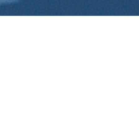
LAXBUGGARNA TOPPNYHETER
Senaste NYTT