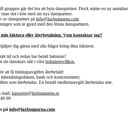
ill gruppen går det bra att byta danspartner. Dock måste en ny anmälan g
man sist i kön med sin nya danspartner.
r av danspartner på
info@laxbuggarna.com
ningen som är gjord med den första danspartnern.
 min faktura eller återbetalning. Vem kontaktar jag?
jälper dig gärna med alla frågor kring dina fakturor.
ätt tid och redan har betalt fakturan?
 sin danskurs står i våra
bokningsvillkor.
för att få träningsavgiften återbetald:
inbetalningsdatum, bank och kontonummer.
iften som återbetalas. En betald medlemsavgift återbetalas inte.
a mail:
kassoren@laxbuggarna.se
 49 99
ss på
info@laxbuggarna.com