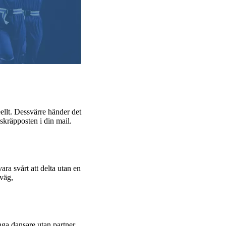
ellt. Dessvärre händer det
skräpposten i din mail.
ara svårt att delta utan en
rväg,
ga dansare utan partner