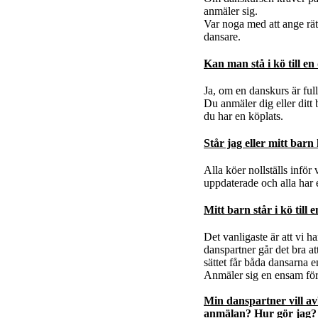
anmäler sig.
Var noga med att ange rätt
dansare.
Kan man stå i kö till e
Ja, om en danskurs är fullb
Du anmäler dig eller ditt 
du har en köplats.
Står jag eller mitt barn
Alla köer nollställs inför 
uppdaterade och alla har 
Mitt barn står i kö till
Det vanligaste är att vi har
danspartner går det bra at
sättet får båda dansarna e
Anmäler sig en ensam förar
Min danspartner vill a
anmälan? Hur gör jag?