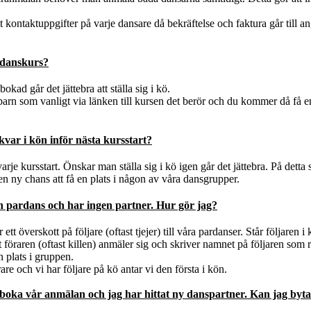
 kontaktuppgifter på varje dansare då bekräftelse och faktura går till a
n danskurs?
okad går det jättebra att ställa sig i kö.
barn som vanligt via länken till kursen det berör och du kommer då få en
 kvar i kön inför nästa kursstart?
varje kursstart. Önskar man ställa sig i kö igen går det jättebra. På detta sä
en ny chans att få en plats i någon av våra dansgrupper.
 en pardans och har ingen partner. Hur gör jag?
 ett överskott på följare (oftast tjejer) till våra pardanser. Står följaren i
t föraren (oftast killen) anmäler sig och skriver namnet på följaren som r
n plats i gruppen.
e och vi har följare på kö antar vi den första i kön.
vboka vår anmälan o
ch jag har hittat ny danspartner. Kan jag byt