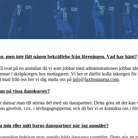
n, men inte fått någon bekräftelse från föreningen. Vad har hänt?
få svar på en anmälan då vi som jobbar med administrationen jobbar ide
hamnar i skräpkorgen hos mottagaren. Vi ber er därför kolla inkorgen för 
t mail från oss ber vi dig maila oss på
info@laxbuggarna.com
.
an på vissa danskurser?
 dansar man till största del med sin danspartner. Detta göra att det kan v
s givetvis, t.ex. i tävlingsgrupperna, och då ber vi er kontakta oss i fö
a min eller mitt barns danspartner när jag anmäler?
anmälan behöver man anmäla båda dansarna samtidigt. Detta gör att in